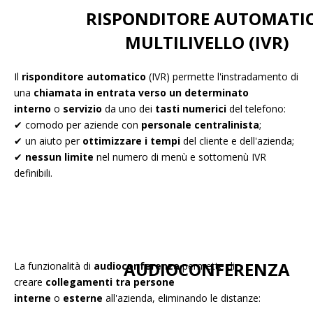
RISPONDITORE AUTOMATI
MULTILIVELLO (IVR)
Il
risponditore automatico
(IVR) permette l'instradamento di
una
chiamata in entrata verso un determinato
interno
o
servizio
da uno dei
tasti numerici
del telefono:
✔ comodo per aziende con
personale centralinista
;
✔ un aiuto per
ottimizzare i tempi
del cliente e dell'azienda;
✔
nessun limite
nel numero di menù e sottomenù IVR
definibili.
AUDIOCONFERENZA
La funzionalità di
audioconferenza
permette di
creare
collegamenti
tra persone
interne
o
esterne
all'azienda, eliminando le distanze: