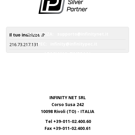
ASSISTENZA:
supporto@infinitynet.it
Il tuo indirizzo IP
PEC:
infinity@infinitypec.it
216.73.217.131
LEGGI MAIL ZIMBRA01
LEGGI MAIL ZIMBRA02
LEGGI MAIL PEC
Manuale operativo PEC
Condizioni Contrattuali Generali
INFINITY NET SRL
Corso Susa 242
10098 Rivoli (TO) - ITALIA
Tel +39-011-02.400.60
Fax +39-011-02.400.61